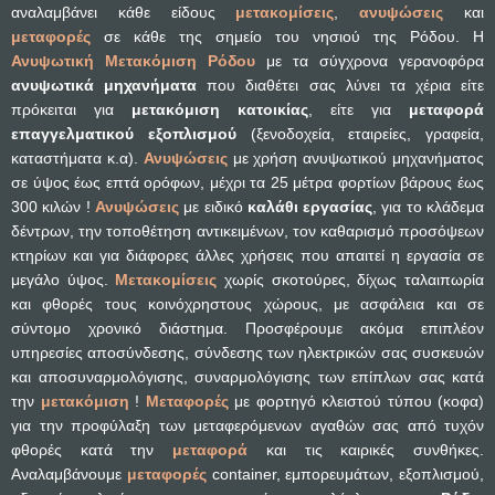
αναλαμβάνει κάθε είδους
μετακομίσεις
,
ανυψώσεις
και
μεταφορές
σε κάθε της σημείο του νησιού της Ρόδου. Η
Ανυψωτική Μετακόμιση Ρόδου
με τα σύγχρονα γερανοφόρα
ανυψωτικά μηχανήματα
που διαθέτει σας λύνει τα χέρια είτε
πρόκειται για
μετακόμιση κατοικίας
, είτε για
μεταφορά
επαγγελματικού εξοπλισμού
(ξενοδοχεία, εταιρείες, γραφεία,
καταστήματα κ.α).
Ανυψώσεις
με χρήση ανυψωτικού μηχανήματος
σε ύψος έως επτά ορόφων, μέχρι τα 25 μέτρα φορτίων βάρους έως
300 κιλών !
Ανυψώσεις
με ειδικό
καλάθι εργασίας
, για το κλάδεμα
δέντρων, την τοποθέτηση αντικειμένων, τον καθαρισμό προσόψεων
κτηρίων και για διάφορες άλλες χρήσεις που απαιτεί η εργασία σε
μεγάλο ύψος.
Μετακομίσεις
χωρίς σκοτούρες, δίχως ταλαιπωρία
και φθορές τους κοινόχρηστους χώρους, με ασφάλεια και σε
σύντομο χρονικό διάστημα. Προσφέρουμε ακόμα επιπλέον
υπηρεσίες αποσύνδεσης, σύνδεσης των ηλεκτρικών σας συσκευών
και αποσυναρμολόγισης, συναρμολόγισης των επίπλων σας κατά
την
μετακόμιση
!
Μεταφορές
με φορτηγό κλειστού τύπου (κοφα)
για την προφύλαξη των μεταφερόμενων αγαθών σας από τυχόν
φθορές κατά την
μεταφορά
και τις καιρικές συνθήκες.
Αναλαμβάνουμε
μεταφορές
container, εμπορευμάτων, εξοπλισμού,