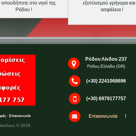
 οπουδήποτε στο νησί της
εξοπλισμού γρήγορα και
Ρόδου !
ασφάλεια !
Ρόδου Λίνδου 237
Ρόδος,Ελλάδα (GR)
(+30) 2241068696
(+30) 6979177757
Επικοινωνία !
ρές
·
Επικοινωνία
Νικόλαος © 2018