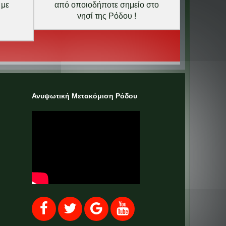
 με
από οποιοδήποτε σημείο στο
νησί της Ρόδου !
Ανυψωτική Μετακόμιση Ρόδου