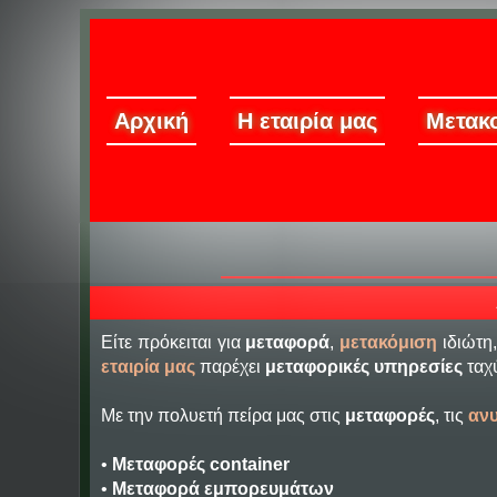
Αρχική
Η εταιρία μας
Μετακο
Είτε πρόκειται για
μεταφορά
,
μετακόμιση
ιδιώτη,
εταιρία μας
παρέχει
μεταφορικές υπηρεσίες
ταχύ
Με την πολυετή πείρα μας στις
μεταφορές
, τις
αν
•
Μεταφορές container
•
Μεταφορά εμπορευμάτων