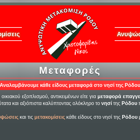
μίσεις
Ανυψώσ
Μεταφορές
Αναλαμβάνουμε κάθε είδους μεταφορά στο νησί της Ρόδο
 οικιακού εξοπλισμού, αντικειμένων είτε για
μεταφορά επαγγε
τατα και αξιόπιστα καλύπτοντας ολόκληρο το
νησί
της
Ρόδου
π
υψώσεις
και τις
μετακομίσεις
κάθε είδους στο νησί της
Ρόδου